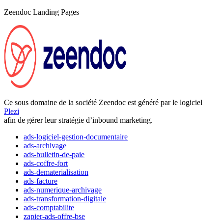
Zeendoc Landing Pages
Ce sous domaine de la société Zeendoc est généré par le logiciel
Plezi
afin de gérer leur stratégie d’inbound marketing.
ads-logiciel-gestion-documentaire
ads-archivage
ads-bulletin-de-paie
ads-coffre-fort
ads-dematerialisation
ads-facture
ads-numerique-archivage
ads-transformation-digitale
ads-comptabilite
zapier-ads-offre-bse